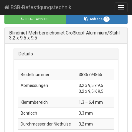
BSB-Befestigungstechnik
Toggl
navig
0
034904/29180
Anfrage
Blindniet Mehrbereichsniet Großkopf Aluminium/Stahl
3,2 x 9,5 x 9,5
Details
Bestellnummer
3836794865
Abmessungen
3,2 x 9,5 x 9,5
3,2 x 9,5 K 9,5
Klemmbereich
1,3 – 6,4 mm
Bohrloch
3,3 mm
Durchmesser der Niethülse
3,2 mm