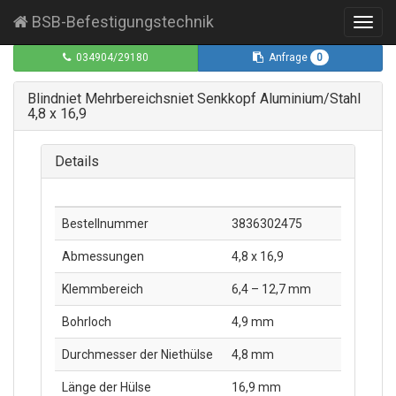
BSB-Befestigungstechnik
Toggl
navig
0
034904/29180
Anfrage
Blindniet Mehrbereichsniet Senkkopf Aluminium/Stahl
4,8 x 16,9
Details
Bestellnummer
3836302475
Abmessungen
4,8 x 16,9
Klemmbereich
6,4 – 12,7 mm
Bohrloch
4,9 mm
Durchmesser der Niethülse
4,8 mm
Länge der Hülse
16,9 mm