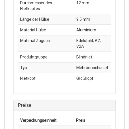
Durchmesser des
12 mm
Nietkopfes
Länge der Hülse
9,5 mm
Material Hülse
Aluminium
Material Zugdorn
Edelstahl, A2,
V2A
Produktgruppe
Blindniet
Typ
Mehrbereichsniet
Nietkopf
Großkopf
Preise
Verpackungs­einheit
Preis