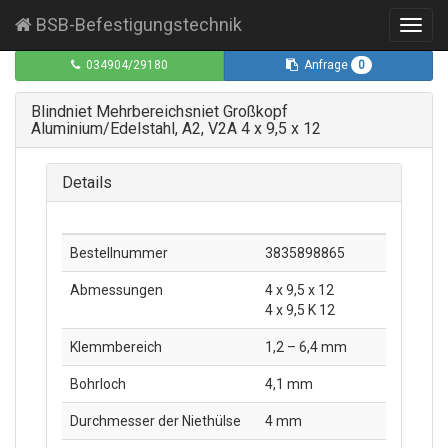
BSB-Befestigungstechnik
Toggl
navig
0
034904/29180
Anfrage
Blindniet Mehrbereichsniet Großkopf
Aluminium/Edelstahl, A2, V2A 4 x 9,5 x 12
Details
Bestellnummer
3835898865
Abmessungen
4 x 9,5 x 12
4 x 9,5 K 12
Klemmbereich
1,2 – 6,4 mm
Bohrloch
4,1 mm
Durchmesser der Niethülse
4 mm