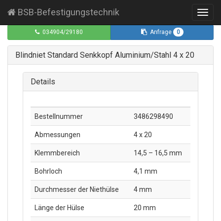
BSB-Befestigungstechnik
Toggl
navig
0
034904/29180
Anfrage
Blindniet Standard Senkkopf Aluminium/Stahl 4 x 20
Details
Bestellnummer
3486298490
Abmessungen
4 x 20
Klemmbereich
14,5 – 16,5 mm
Bohrloch
4,1 mm
Durchmesser der Niethülse
4 mm
Länge der Hülse
20 mm