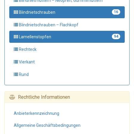
Blindnietmuttern – Neopren, Gummimuttern
Blindnietschrauben
16
Blindnietschrauben – Flachkopf
Lamellenstopfen
94
Rechteck
Vierkant
Rund
Rechtliche Informationen
Anbieter­kennzeichnung
Allgemeine Geschäfts­bedingungen