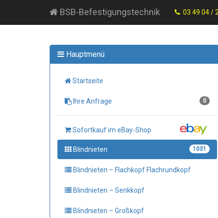
BSB-Befestigungstechnik
03 49 04 / 
Hauptmenü
Startseite
Ihre Anfrage
0
Sofortkauf im eBay-Shop
Blindnieten
1031
Blindnieten – Flachkopf Flachrundkopf
Blindnieten – Senkkopf
Blindnieten – Großkopf