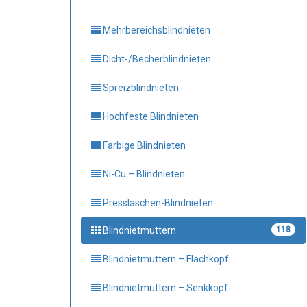
Mehrbereichsblindnieten
Dicht-/Becherblindnieten
Spreizblindnieten
Hochfeste Blindnieten
Farbige Blindnieten
Ni-Cu – Blindnieten
Presslaschen-Blindnieten
Blindnietmuttern
118
Blindnietmuttern – Flachkopf
Blindnietmuttern – Senkkopf