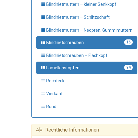
Blindnietmuttern – kleiner Senkkopf
Blindnietmuttern – Schlitzschaft
Blindnietmuttern – Neopren, Gummimuttern
Blindnietschrauben
16
Blindnietschrauben – Flachkopf
Lamellenstopfen
94
Rechteck
Vierkant
Rund
Rechtliche Informationen