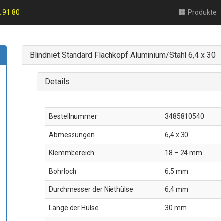
2 91 80
Produkte
Blindniet Standard Flachkopf Aluminium/Stahl 6,4 x 30
Details
Bestellnummer
3485810540
Abmessungen
6,4 x 30
Klemmbereich
18 – 24 mm
Bohrloch
6,5 mm
Durchmesser der Niethülse
6,4 mm
Länge der Hülse
30 mm