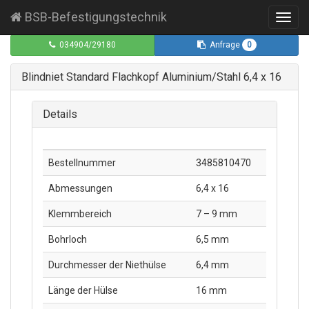
BSB-Befestigungstechnik
Toggl
navig
0
034904/29180
Anfrage
Blindniet Standard Flachkopf Aluminium/Stahl 6,4 x 16
Details
Bestellnummer
3485810470
Abmessungen
6,4 x 16
Klemmbereich
7 – 9 mm
Bohrloch
6,5 mm
Durchmesser der Niethülse
6,4 mm
Länge der Hülse
16 mm