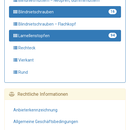
Blindnietmuttern – Neopren, Gummimuttern
Blindnietschrauben
16
Blindnietschrauben – Flachkopf
Lamellenstopfen
94
Rechteck
Vierkant
Rund
Rechtliche Informationen
Anbieter­kennzeichnung
Allgemeine Geschäfts­bedingungen