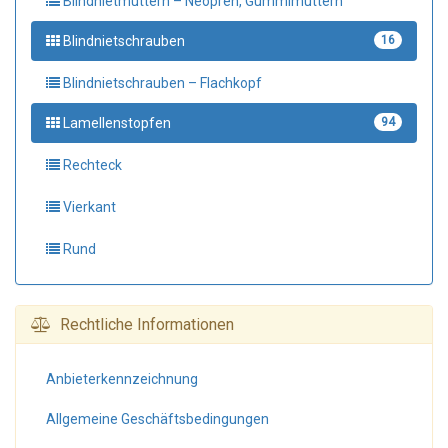
Blindnietmuttern – Neopren, Gummimuttern
Blindnietschrauben
16
Blindnietschrauben – Flachkopf
Lamellenstopfen
94
Rechteck
Vierkant
Rund
Rechtliche Informationen
Anbieter­kennzeichnung
Allgemeine Geschäfts­bedingungen