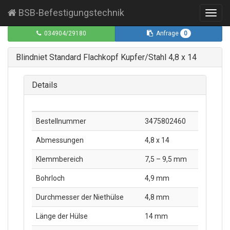
BSB-Befestigungstechnik
Toggl
navig
0
034904/29180
Anfrage
Blindniet Standard Flachkopf Kupfer/Stahl 4,8 x 14
Details
Bestellnummer
3475802460
Abmessungen
4,8 x 14
Klemmbereich
7,5 – 9,5 mm
Bohrloch
4,9 mm
Durchmesser der Niethülse
4,8 mm
Länge der Hülse
14 mm