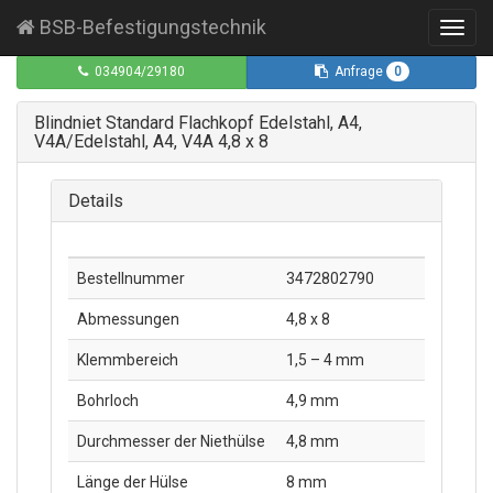
BSB-Befestigungstechnik
Toggl
navig
0
034904/29180
Anfrage
Blindniet Standard Flachkopf Edelstahl, A4,
V4A/Edelstahl, A4, V4A 4,8 x 8
Details
Bestellnummer
3472802790
Abmessungen
4,8 x 8
Klemmbereich
1,5 – 4 mm
Bohrloch
4,9 mm
Durchmesser der Niethülse
4,8 mm
Länge der Hülse
8 mm