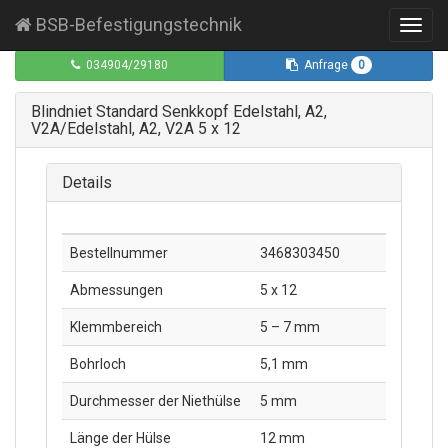
BSB-Befestigungstechnik
Toggl
navig
0
034904/29180
Anfrage
Blindniet Standard Senkkopf Edelstahl, A2,
V2A/Edelstahl, A2, V2A 5 x 12
Details
Bestellnummer
3468303450
Abmessungen
5 x 12
Klemmbereich
5 – 7 mm
Bohrloch
5,1 mm
Durchmesser der Niethülse
5 mm
Länge der Hülse
12 mm