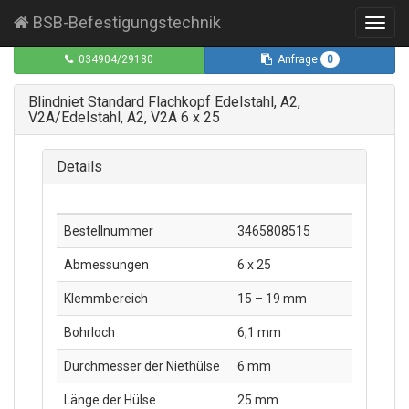
BSB-Befestigungstechnik
Toggl
navig
0
034904/29180
Anfrage
Blindniet Standard Flachkopf Edelstahl, A2,
V2A/Edelstahl, A2, V2A 6 x 25
Details
Bestellnummer
3465808515
Abmessungen
6 x 25
Klemmbereich
15 – 19 mm
Bohrloch
6,1 mm
Durchmesser der Niethülse
6 mm
Länge der Hülse
25 mm