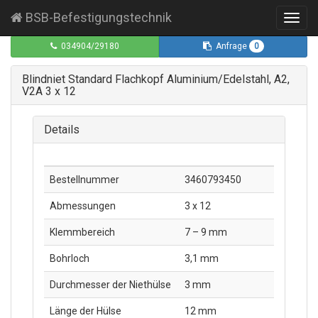
BSB-Befestigungstechnik
Toggl
navig
0
034904/29180
Anfrage
Blindniet Standard Flachkopf Aluminium/Edelstahl, A2,
V2A 3 x 12
Details
Bestellnummer
3460793450
Abmessungen
3 x 12
Klemmbereich
7 – 9 mm
Bohrloch
3,1 mm
Durchmesser der Niethülse
3 mm
Länge der Hülse
12 mm