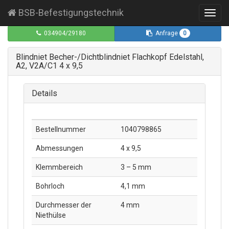
BSB-Befestigungstechnik
Toggl
navig
0
034904/29180
Anfrage
Blindniet Becher-/Dichtblindniet Flachkopf Edelstahl,
A2, V2A/C1 4 x 9,5
Details
Bestellnummer
1040798865
Abmessungen
4 x 9,5
Klemmbereich
3 – 5 mm
Bohrloch
4,1 mm
Durchmesser der
4 mm
Niethülse