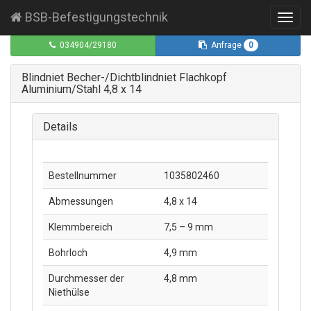
BSB-Befestigungstechnik
Toggl
navig
0
034904/29180
Anfrage
Blindniet Becher-/Dichtblindniet Flachkopf
Aluminium/Stahl 4,8 x 14
Details
Bestellnummer
1035802460
Abmessungen
4,8 x 14
Klemmbereich
7,5 – 9 mm
Bohrloch
4,9 mm
Durchmesser der
4,8 mm
Niethülse