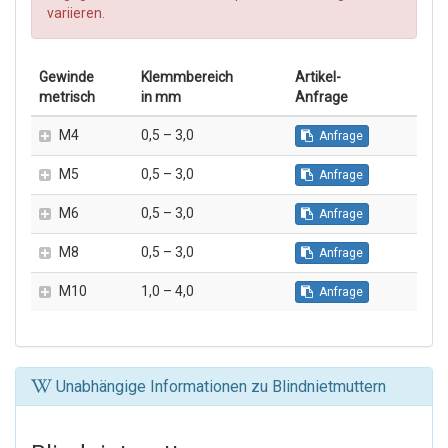
variieren.
Gewinde
Klemm­bereich
Artikel-
metrisch
in mm
Anfrage
M4
0,5 – 3,0
Anfrage
M5
0,5 – 3,0
Anfrage
M6
0,5 – 3,0
Anfrage
M8
0,5 – 3,0
Anfrage
M10
1,0 – 4,0
Anfrage
Unabhängige Informationen zu Blindnietmuttern