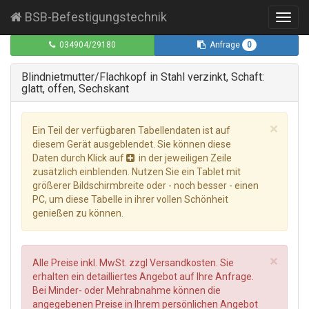
BSB-Befestigungstechnik
Toggl
navig
0
034904/29180
Anfrage
Blindnietmutter/Flachkopf in Stahl verzinkt, Schaft:
glatt, offen, Sechskant
×
Ein Teil der verfügbaren Tabellendaten ist auf
diesem Gerät ausgeblendet. Sie können diese
Daten durch Klick auf
in der jeweiligen Zeile
zusätzlich einblenden. Nutzen Sie ein Tablet mit
größerer Bildschirmbreite oder - noch besser - einen
PC, um diese Tabelle in ihrer vollen Schönheit
genießen zu können.
×
Alle Preise inkl. MwSt. zzgl Versandkosten. Sie
erhalten ein detailliertes Angebot auf Ihre Anfrage.
Bei Minder- oder Mehrabnahme können die
angegebenen Preise in Ihrem persönlichen Angebot