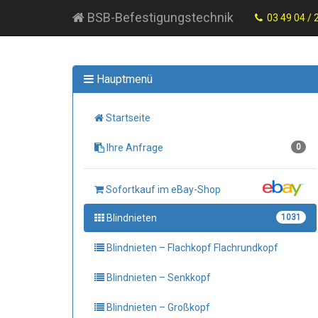
BSB-Befestigungstechnik
03 49 04 / 
Hauptmenü
Startseite
Ihre Anfrage
0
Sofortkauf im eBay-Shop
Blindnieten
1031
Blindnieten – Flachkopf Flachrundkopf
Blindnieten – Senkkopf
Blindnieten – Großkopf