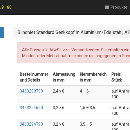
2 91 80
Produkte
Blindniet Standard Senkkopf in Aluminium/Edelstahl, A
Alle Preise inkl. MwSt. zzgl Versandkosten. Sie erhalten ein
Minder- oder Mehrabnahme können die angegebenen Preise 
Bestellnummer
Abmessung
Klemm­bereich
Preis
und Details
in mm
in mm
Stück
3463290790
2,4 × 8
4 – 6
auf Anfra
100
3463294690
3,2 × 6
1,5 – 3,5
auf Anfra
100
3463294790
3,2 × 8
3,5 – 5
auf Anfra