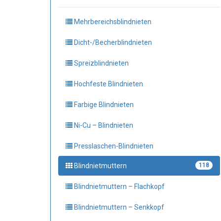
Mehrbereichsblindnieten
Dicht-/Becherblindnieten
Spreizblindnieten
Hochfeste Blindnieten
Farbige Blindnieten
Ni-Cu – Blindnieten
Presslaschen-Blindnieten
Blindnietmuttern
118
Blindnietmuttern – Flachkopf
Blindnietmuttern – Senkkopf