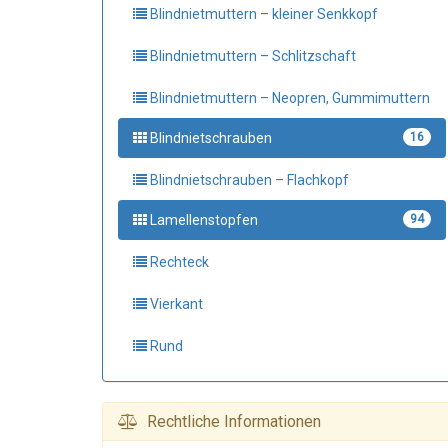
Blindnietmuttern – kleiner Senkkopf
Blindnietmuttern – Schlitzschaft
Blindnietmuttern – Neopren, Gummimuttern
Blindnietschrauben
16
Blindnietschrauben – Flachkopf
Lamellenstopfen
94
Rechteck
Vierkant
Rund
Rechtliche Informationen