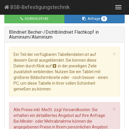
BSB-Befestigungstechnik
Toggl
navig
0
034904/29180
Anfrage
Blindniet Becher-/Dichtblindniet Flachkopf in
Aluminium/Aluminium
×
Ein Teil der verfügbaren Tabellendaten ist auf
diesem Gerät ausgeblendet. Sie können diese
Daten durch Klick auf
in der jeweiligen Zeile
zusätzlich einblenden. Nutzen Sie ein Tablet mit
größerer Bildschirmbreite oder - noch besser - einen
PC, um diese Tabelle in ihrer vollen Schönheit
genießen zu können.
×
Alle Preise inkl. MwSt. zzgl Versandkosten. Sie
erhalten ein detailliertes Angebot auf Ihre Anfrage.
Bei Minder- oder Mehrabnahme können die
angegebenen Preise in Ihrem persönlichen Angebot